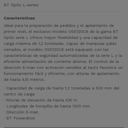
l
BT Optio L-series
a
p
Características
i
l
Ideal para la preparación de pedidos y el apilamiento de
a
primer nivel, el exclusivo modelo OSE120CB de la gama BT
m
Optio serie L ofrece mayor flexibilidad y una capacidad de
i
carga máxima de 1,2 toneladas. Capaz de manipular palés
e
cerrados, el modelo OSE120CB está equipado con las
n
características de seguridad automatizadas de la serie L y la
t
eficiente alimentación de corriente alterna. El control de la
o
dirección E-man con activación sensible al tacto favorece un
d
funcionamiento fácil y eficiente, con alturas de apilamiento
e
de hasta 4,15 metros.
p
· Capacidad de carga de hasta 1,2 toneladas a 500 mm del
r
centro de carga
i
· Alturas de elevación de hasta 4,15 m
m
· Longitudes de horquilla de hasta 1200 mm
e
· Dirección E-man
r
· BT Powerdrive
n
i