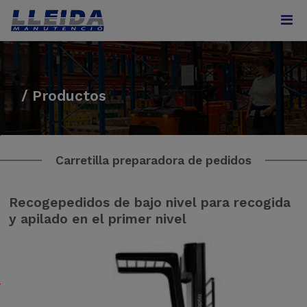
/ Productos
I
d
Carretilla preparadora de pedidos
e
a
l
Recogepedidos de bajo nivel para recogida
p
y apilado en el primer nivel
a
r
a
l
a
p