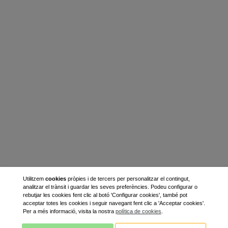
Utilitzem
cookies
pròpies i de tercers per personalitzar el contingut,
analitzar el trànsit i guardar les seves preferències. Podeu configurar o
rebutjar les cookies fent clic al botó 'Configurar cookies', també pot
acceptar totes les cookies i seguir navegant fent clic a 'Acceptar cookies'.
Per a més informació, visita la nostra
política de cookies
.