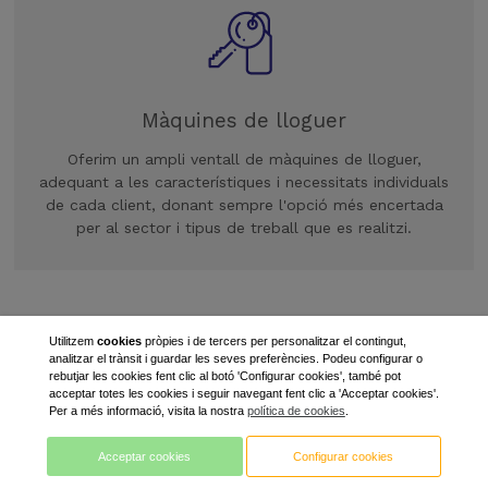
Màquines de lloguer
Oferim un ampli ventall de màquines de lloguer,
adequant a les característiques i necessitats individuals
de cada client, donant sempre l'opció més encertada
per al sector i tipus de treball que es realitzi.
Utilitzem
cookies
pròpies i de tercers per personalitzar el contingut,
analitzar el trànsit i guardar les seves preferències. Podeu configurar o
rebutjar les cookies fent clic al botó 'Configurar cookies', també pot
acceptar totes les cookies i seguir navegant fent clic a 'Acceptar cookies'.
Per a més informació, visita la nostra
política de cookies
.
Acceptar cookies
Configurar cookies
LLEIDA manutenció SL
973711308
info@lleidamanutencio.com