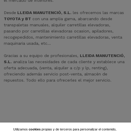
el mercado de interiores.
Desde
LLEIDA MANUTENCIÓ, S.L.
les ofrecemos las marcas
TOYOTA y BT
con una amplia gama, abarcando desde
transpaletas manuales, alquiler carretillas elevadoras,
pasando por carretillas elevadoras ocasion, apiladores,
recogepedidos, mantenimiento carretillas elevadoras, venta
maquinaria usada, etc...
Gracias a su equipo de profesionales,
LLEIDA MANUTENCIÓ,
S.L.
analiza las necesidades de cada cliente y establece una
oferta adecuada, (venta, alquiler a c/p y lp, renting),
ofreciendo además servicio post-venta, almacén de
repuestos. Todo ello para ofrecerles el mejor servicio.
Utilizamos
cookies
propias y de terceros para personalizar el contenido,