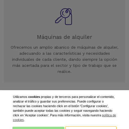
Máquinas de alquiler
Ofrecemos un amplio abanico de máquinas de alquiler,
adecuando a las características y necesidades
individuales de cada cliente, dando siempre la opción
más acertada para el sector y tipo de trabajo que se
realice.
Utilizamos
cookies
propias y de terceros para personalizar el contenido,
analizar el tráfico y guardar sus preferencias. Puede configurar o
rechazar las cookies haciendo click en el botón 'Configurar cookies',
también puede aceptar todas las cookies y seguir navegando haciendo
click en 'Aceptar cookies'. Para más información, visita nuestra
política de
cookies
.