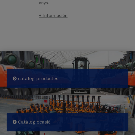
anys.
+ Información
catàleg productes
Catàleg ocasió