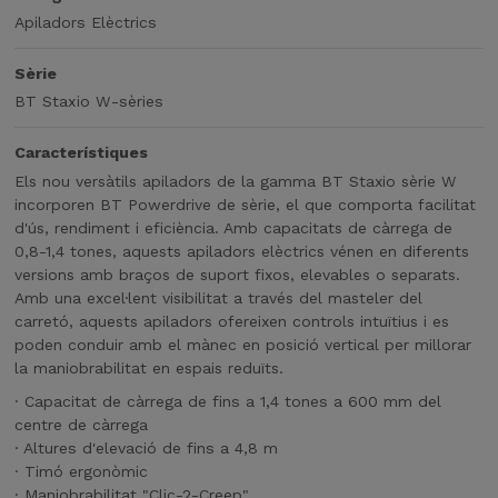
Apiladors Elèctrics
Sèrie
BT Staxio W-sèries
Característiques
Els nou versàtils apiladors de la gamma BT Staxio sèrie W
incorporen BT Powerdrive de sèrie, el que comporta facilitat
d'ús, rendiment i eficiència. Amb capacitats de càrrega de
0,8-1,4 tones, aquests apiladors elèctrics vénen en diferents
versions amb braços de suport fixos, elevables o separats.
Amb una excel·lent visibilitat a través del masteler del
carretó, aquests apiladors ofereixen controls intuïtius i es
poden conduir amb el mànec en posició vertical per millorar
la maniobrabilitat en espais reduïts.
· Capacitat de càrrega de fins a 1,4 tones a 600 mm del
centre de càrrega
· Altures d'elevació de fins a 4,8 m
· Timó ergonòmic
· Maniobrabilitat "Clic-2-Creep"