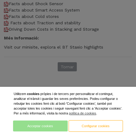
Facts about Shock Sensor
Facts about Smart Access System
Facts about Cold stores
Facts about Traction and stability
Driving Down Costs in Stacking and Storage
Més Informació:
Visit our minisite, explora el BT Staxio highlights
Tornar
Utilitzem
cookies
pròpies i de tercers per personalitzar el contingut,
analitzar el trànsit i guardar les seves preferències. Podeu configurar o
rebutjar les cookies fent clic al botó 'Configurar cookies', també pot
acceptar totes les cookies i seguir navegant fent clic a 'Acceptar cookies'.
Per a més informació, visita la nostra
política de cookies
.
Acceptar cookies
Configurar cookies
LLEIDA manutenció SL
973711308
info@lleidamanutencio.com