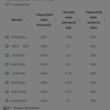
· BT Powerdrive
Alçada
Capacitat
Capacitat
max.
màx.
Model
màx.
elevació
bateria
elevació
(m)
(Ah)
SWE080L
800
1.58
230
100
SWE
1000
3.3
300
SWE120
1200
4.5
300
SWE120L
1200
4.5
300
SWE140
1400
4.75
300
SWE140L
1400
4.75
300
SWE120S
1200
4.75
300
SWE200D
1000
2.1
300
BT Staxio brochure