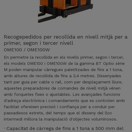
m
a
e
o
m
n
d
à
e
e
x
n
l
i
u
E
O
m
n
Recogepedidos per recollida en nivell mitjà per a
n
S
a
d
primer, segon i tercer nivell
p
E
d
i
OME100 / OME100W
e
1
e
s
r
0
En permetre la recollida en els nivells primer, segon i tercer,
1
s
m
0
els models OME100 i OME100W de la gamma BT Optio sèrie
,
e
e
W
M poden manipular càrregues paletitzades de fins a 1 tona,
2
n
t
o
amb altures de recollida de fins a 3,4 metres. Dissenyades
t
O
y
r
f
tant per guia per cable o rail, com per desplaçament lliure,
o
M
c
e
e
aquestes preparadores de comandes de nivell mitjà vénen
n
o
E
l
r
amb forquetes fixes o ajustables. Les avançades funcions
e
m
a
1
e
d'adreça electrònica i comandaments que es controlen amb
s
p
r
i
0
facilitat ofereixen precisió i confiança per a conduir per
.
a
e
x
passadissos estrets, del temps que el disseny del lloc
0
C
c
c
a
intermedi millora la manipulació d'objectes voluminosos.
a
t
o
c
p
· Capacitat de càrrega de fins a 1 tona a 500 mm del
e
l
c