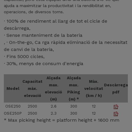
a
x
ó
ajuda a maximitzar la productivitat i la rendibilitat en
r
c
b
operacions
de diversos torns.
g
l
r
· 100% de rendiment al llarg de tot el cicle de
a
u
o
s
descàrrega
s
c
e
· Sense manteniment
de la bateria
i
h
s
u
u
·
On-the-go
Ca
rga ràpida eliminació de la necessitat
d
m
r
de canvi de la bateria
e
o
e
· Fins 5000 cicles
s
d
L
· 30%
menys de
consum d'energia
p
e
i
l
l
-
a
Alçada
Alçada
O
i
Capacitat
Màx.
c
S
max.
max.
Descàrrega
ó
Model
màx.
velocitat
i
E
elevació
Piking
pdf
b
j
elevació
(km / h)
1
(m)
(m) *
a
u
2
t
OSE250
2500
2.6
300
12
n
0
t
OSE250P
2500
2.3
300
12
t
C
e
* Max picking height = platform height + 1600 mm
a
B
r
m
d
y