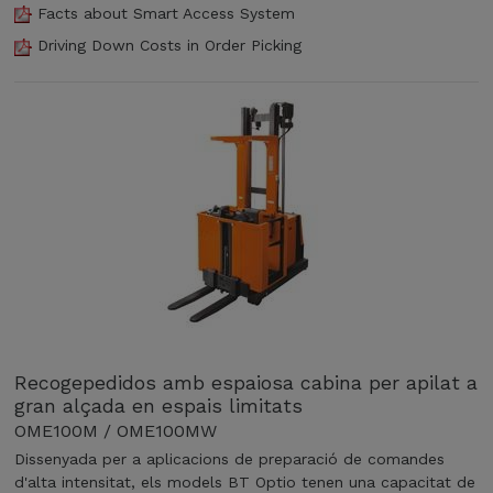
r
r
f
Facts about Smart Access System
c
e
,
a
a
Driving Down Costs in Order Picking
c
s
c
t
o
e
i
s
l
g
l
,
l
o
i
e
i
n
t
l
d
i
a
m
a
t
n
o
d
e
t
d
e
r
a
e
3
c
i
l
,
e
x
O
4
r
í
S
m
,
a
E
e
e
l
1
t
l
Recogepedidos amb espaiosa cabina per apilat a
s
2
r
s
gran alçada en espais limitats
o
0
e
m
p
OME100M / OME100MW
C
s
o
e
B
Dissenyada per a aplicacions de preparació de comandes
,
d
r
e
d'alta intensitat, els models BT Optio tenen una capacitat de
a