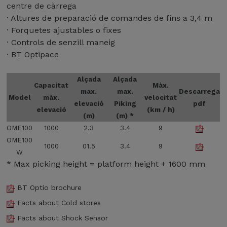
a
.
centre de càrrega
l
é
ç
A
· Altures de preparació de comandes de fins a 3,4 m
i
s
d
m
d
· Forquetes ajustables o fixes
o
e
b
a
b
· Controls de senzill maneig
m
u
e
e
a
· BT Optipace
n
n
r
n
a
e
t
i
a
Alçada
Alçada
l
a
p
Capacitat
Màx.
l
max.
max.
Descarrega
s
l
u
Model
màx.
velocitat
ç
n
elevació
Piking
pdf
p
l
elevació
(km / h)
a
i
o
(m)
(m) *
a
d
v
r
r
OME100
1000
2.3
3.4
9
a
e
t
p
OME100
m
l
1000
01.5
3.4
9
a
a
W
à
l
c
l
* Max picking height = platform height + 1600 mm
x
s
a
e
i
p
r
t
m
BT Optio brochure
r
g
s
a
i
a
Facts about Cold stores
t
d
m
s
a
e
Facts about Shock Sensor
e
,
n