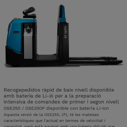
m
e
e
L
n
p
t
e
d
r
e
m
p
e
r
t
i
e
m
n
e
q
r
u
n
e
i
e
v
l
Recogepedidos ràpid de baix nivell disponible
e
p
amb bateria de Li-ió per a la preparació
l
o
intensiva de comandes de primer i segon nivell
l
r
,
L
OSE250 / OSE250P disponible con batería Li-ion
t
l
i
Aquesta versió de la OSE250
(P)
té les mateixes
a
'
-
característiques que l'actual en termes de velocitat i
c
e
i
capacitat, però està equipat amb una bateria d'ió-liti que