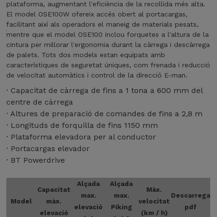
p
plataforma, augmentant l'eficiència de la recollida més alta.
e
El model OSE100W ofereix accés obert al portacargas,
r
facilitant així als operadors el maneig de materials pesats,
a
mentre que el model OSE100 inclou forquetes a l'altura de la
l
cintura per millorar l'ergonomia durant la càrrega i descàrrega
a
de palets. Tots dos models estan equipats amb
r
característiques de seguretat úniques, com frenada i reducció
e
de velocitat automàtics i control de la direcció E-man.
c
· Capacitat de càrrega de fins a 1 tona a 600 mm del
o
centre de càrrega
l
· Altures de preparació de comandes de fins a 2,8 m
l
i
· Longituds de forquilla de fins 1150 mm
d
· Plataforma elevadora per al conductor
a
· Portacargas elevador
e
· BT Powerdrive
n
p
Alçada
Alçada
r
Capacitat
Màx.
i
max.
max.
Descarrega
Model
màx.
velocitat
m
elevació
Piking
pdf
elevació
(km / h)
e