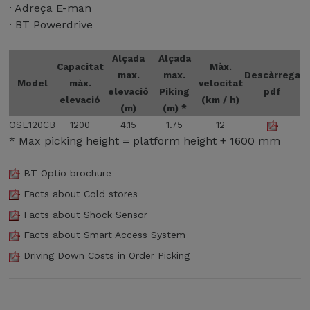
0
c
· Adreça E-man
W
i
· BT Powerdrive
d
ó
e
d
Alçada
Alçada
l
e
Capacitat
Màx.
a
max.
max.
Descàrrega
c
Model
màx.
velocitat
g
elevació
Piking
pdf
o
elevació
(km / h)
a
m
(m)
(m) *
m
a
OSE120CB
1200
4.15
1.75
12
m
n
* Max picking height = platform height + 1600 mm
a
d
O
e
BT Optio brochure
p
s
t
Facts about Cold stores
i
i
l
Facts about Shock Sensor
o
'
B
Facts about Smart Access System
a
T
p
Driving Down Costs in Order Picking
s
i
è
l
r
a
i