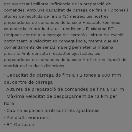
l
e
o
i
per suavitzar i millorar l'eficiència de la preparació de
g
e
t
d
e
comandes. Amb una capacitat de càrrega de fins a 1,2 tones i
o
t
e
e
L
altures de recollida de fins a 12,1 metres, les nostres
n
i
s
l
i
preparadores de comandes de la sèrie H estableixen nous
i
t
a
s
l
estàndards en productivitat i rendiment. El sistema BT
t
z
l
c
'
Optipace controla la càrrega del carretó i l'altura d'elevació,
e
a
'
o
e
optimitzant la velocitat en conseqüència, mentre que els
r
d
a
m
f
comandaments de senzill maneig permeten la màxima
c
e
l
p
i
precisió. Amb consola i respatller ajustables, les
e
s
t
a
c
preparadores de comandes de la sèrie H ofereixen l'opció de
r
d
u
c
i
conduir en les dues direccions
e
e
r
t
e
n
f
· Capacitat de càrrega de fins a 1,2 tones a 600 mm
a
e
n
a
i
d
del centre de càrrega
s
t
p
n
e
· Altures de preparació de comandes de fins a 12,1 m
r
a
l
s
l
e
l
· Màxima velocitat de desplaçament de 12 km per
i
a
a
c
i
hora
c
1
c
o
m
a
· Cabina espaiosa amb controls ajustables
t
i
g
e
c
· Pal d'alt rendiment
o
n
e
n
i
n
· BT Optipace
t
p
t
o
a
u