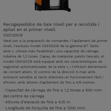
r
e
s
m
I
o
Recogepedidos de baix nivell per a recollida i
d
d
apilat en el primer nivell
e
e
OSE120CB
a
l
l
Ideal per a la preparació de comandes i l'apilament de primer
s
p
nivell, l'exclusiu model OSE120CB de la gamma BT Optio
O
e
sèrie L ofereix més flexibilitat i una capacitat de càrrega
S
r
màxima de 1,2 tones. Capaç de manipular palets tancats, el
E
a
model OSE120CB està equipat amb les característiques de
1
l
seguretat automatitzades de la sèrie L i l'eficient alimentació
0
a
de corrent altern. El control de la direcció E-man amb
0
p
activació sensible al tacte afavoreix un funcionament fàcil i
i
r
eficient, amb altures d'apilament de fins a 4,15 metres.
O
e
· Capacitat de càrrega de fins a 1,2 tones a 500 mm
S
p
del centre de càrrega
E
a
1
· Altures d'elevació de fins a 4,15 m
r
0
· Longituds de forquilla de fins a 1200 mm
a