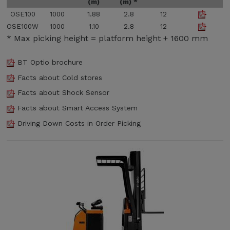
(m)
(m) *
r
OSE100
1000
1.88
2.8
12
i
OSE100W
1000
1.10
2.8
12
s
* Max picking height = platform height + 1600 mm
e
g
BT Optio brochure
o
n
Facts about Cold stores
n
Facts about Shock Sensor
i
v
Facts about Smart Access System
e
Driving Down Costs in Order Picking
l
l
,
e
l
s
n
o
s
t