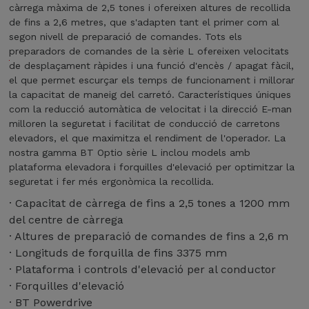
e
a
s
càrrega màxima de 2,5 tones i ofereixen altures de recollida
q
l
d
t
de fins a 2,6 metres, que s'adapten tant el primer com al
u
s
o
à
segon nivell de preparació de comandes. Tots els
e
O
r
e
preparadors de comandes de la sèrie L ofereixen velocitats
s
M
s
q
de desplaçament ràpides i una funció d'encès / apagat fàcil,
t
E
e
u
el que permet escurçar els temps de funcionament i millorar
s
1
l
i
la capacitat de maneig del carretó. Característiques úniques
m
0
m
p
com la reducció automàtica de velocitat i la direcció E-man
o
0
a
a
milloren la seguretat i facilitat de conducció de carretons
d
i
n
t
elevadors, el que maximitza el rendiment de l'operador. La
e
O
e
a
nostra gamma BT Optio sèrie L inclou models amb
l
M
i
m
plataforma elevadora i forquilles d'elevació per optimitzar la
s
E
g
b
seguretat i fer més ergonòmica la recollida.
d
1
d
l
e
· Capacitat de càrrega de fins a 2,5 tones a 1200 mm
0
e
e
x
0
del centre de càrrega
m
s
a
W
a
· Altures de preparació de comandes de fins a 2,6 m
c
s
d
t
· Longituds de forquilla de fins 3375 mm
a
s
e
e
r
· Plataforma i controls d'elevació per al conductor
í
l
r
a
· Forquilles d'elevació
s
a
i
c
e
· BT Powerdrive
g
a