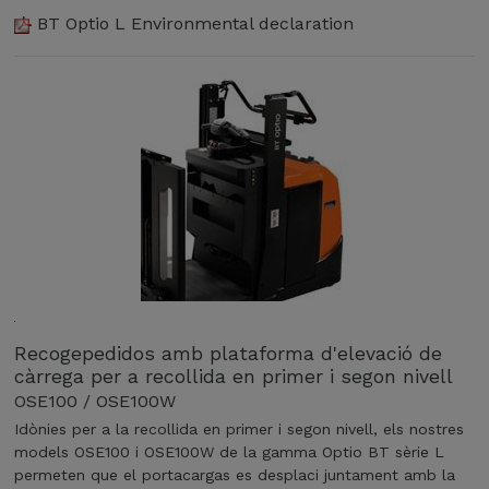
BT Optio L Environmental declaration
I
Recogepedidos amb plataforma d'elevació de
d
càrrega per a recollida en primer i segon nivell
ò
OSE100 / OSE100W
n
i
Idònies per a la recollida en primer i segon nivell, els nostres
e
models OSE100 i OSE100W de la gamma Optio BT sèrie L
s
permeten que el portacargas es desplaci juntament amb la