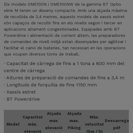
o
d
Els models OME100N i OME100NW de la gamma BT Optio
m
f
e
sèrie M tenen un disseny compacte. Amb una alçada màxima
e
e
l
de recollida de 3,4 metres, aquests models de xassís estret
n
r
s
són capaços de recollir fins en els nivells segon i tercer en
t
e
O
aplicacions altament congestionades. Equipades amb BT
a
i
M
Powerdrive i alimentació de corrent altern, les preparadores
n
x
E
O
de comandes de nivell mitjà estan dissenyades per agilitzar i
t
m
1
facilitar el canvi de bateries, tan necessari en les operacions
M
l
é
0
que ocupen diversos torns de treball.
'
E
s
0
e
1
f
· Capacitat de càrrega de fins a 1 tona a 600 mm del
N
f
l
0
centre de càrrega
i
i
e
0
· Altures de preparació de comandes de fins a 3,4 m
O
c
x
M
N
· Longituds de forquilla de fins 1150 mm
i
i
E
· Xassís estret
è
b
1
n
· BT Powerdrive
i
0
c
l
0
i
i
Alçada
Alçada
N
a
Capacitat
Màx.
t
max.
max.
Descarrega
W
d
Model
màx.
velocitat
a
d
elevació
Piking
pdf
e
t
elevació
(km / h)