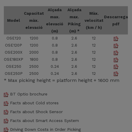
Alçada
Alçada
Capacitat
Màx.
max.
max.
Descarrega
Model
màx.
velocitat
elevació
Piking
pdf
elevació
(km / h)
(m)
(m) *
OSE120
1200
0.8
2.6
12
OSE120P
1200
0.8
2.6
12
OSE200X
2000
0.8
2.6
12
OSE180XP
1800
0.8
2.6
12
OSE250
2500
0.24
2.6
12
OSE250P
2500
0.24
2.6
12
* Max picking height = platform height + 1600 mm
BT Optio brochure
Facts about Cold stores
Facts about Shock Sensor
Facts about Smart Access System
Driving Down Costs in Order Picking