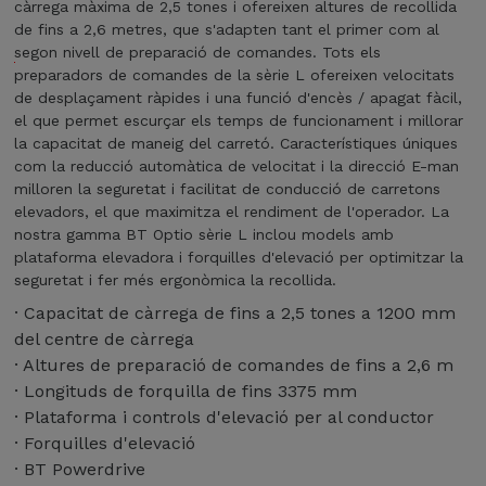
càrrega màxima de 2,5 tones i ofereixen altures de recollida
de fins a 2,6 metres, que s'adapten tant el primer com al
segon nivell de preparació de comandes. Tots els
preparadors de comandes de la sèrie L ofereixen velocitats
de desplaçament ràpides i una funció d'encès / apagat fàcil,
el que permet escurçar els temps de funcionament i millorar
la capacitat de maneig del carretó. Característiques úniques
com la reducció automàtica de velocitat i la direcció E-man
milloren la seguretat i facilitat de conducció de carretons
elevadors, el que maximitza el rendiment de l'operador. La
nostra gamma BT Optio sèrie L inclou models amb
plataforma elevadora i forquilles d'elevació per optimitzar la
seguretat i fer més ergonòmica la recollida.
· Capacitat de càrrega de fins a 2,5 tones a 1200 mm
del centre de càrrega
· Altures de preparació de comandes de fins a 2,6 m
· Longituds de forquilla de fins 3375 mm
· Plataforma i controls d'elevació per al conductor
· Forquilles d'elevació
· BT Powerdrive