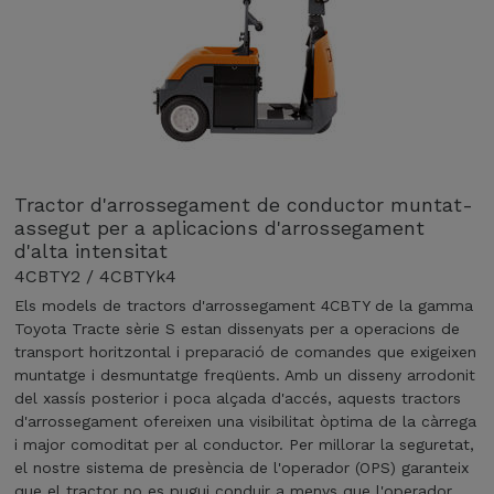
Tractor d'arrossegament de conductor muntat-
assegut per a aplicacions d'arrossegament
d'alta intensitat
4CBTY2 / 4CBTYk4
Els models de tractors d'arrossegament 4CBTY de la gamma
Toyota Tracte sèrie S estan dissenyats per a operacions de
transport horitzontal i preparació de comandes que exigeixen
muntatge i desmuntatge freqüents. Amb un disseny arrodonit
del xassís posterior i poca alçada d'accés, aquests tractors
d'arrossegament ofereixen una visibilitat òptima de la càrrega
i major comoditat per al conductor. Per millorar la seguretat,
el nostre sistema de presència de l'operador (OPS) garanteix
que el tractor no es pugui conduir a menys que l'operador