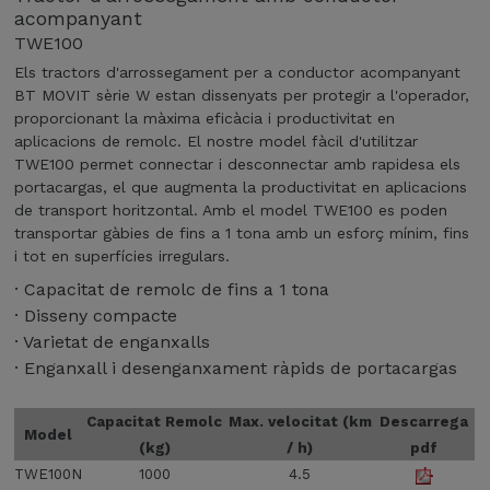
acompanyant
TWE100
Els tractors d'arrossegament per a conductor acompanyant
BT MOVIT sèrie W estan dissenyats per protegir a l'operador,
proporcionant la màxima eficàcia i productivitat en
aplicacions de remolc. El nostre model fàcil d'utilitzar
TWE100 permet connectar i desconnectar amb rapidesa els
portacargas, el que augmenta la productivitat en aplicacions
de transport horitzontal. Amb el model TWE100 es poden
transportar gàbies de fins a 1 tona amb un esforç mínim, fins
i tot en superfícies irregulars.
· Capacitat de remolc de fins a 1 tona
· Disseny compacte
· Varietat de enganxalls
· Enganxall i desenganxament ràpids de portacargas
Capacitat Remolc
Max. velocitat (km
Descarrega
Model
(kg)
/ h)
pdf
TWE100N
1000
4.5