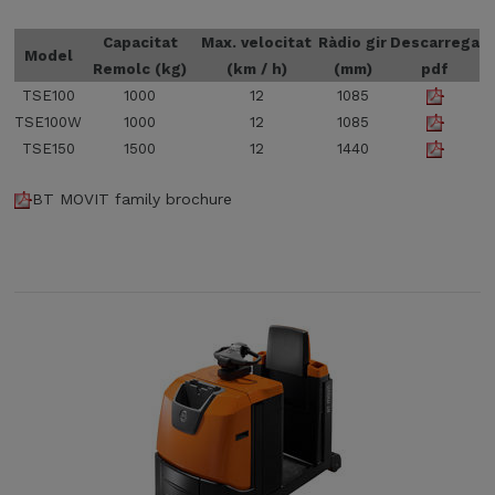
Capacitat
Max. velocitat
Ràdio gir
Descarrega
Model
Remolc (kg)
(km / h)
(mm)
pdf
TSE100
1000
12
1085
TSE100W
1000
12
1085
TSE150
1500
12
1440
BT MOVIT family brochure