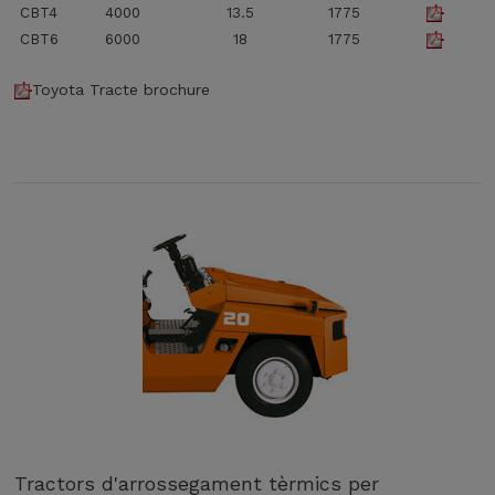
CBT4
4000
13.5
1775
CBT6
6000
18
1775
Toyota Tracte brochure
Tractors d'arrossegament tèrmics per