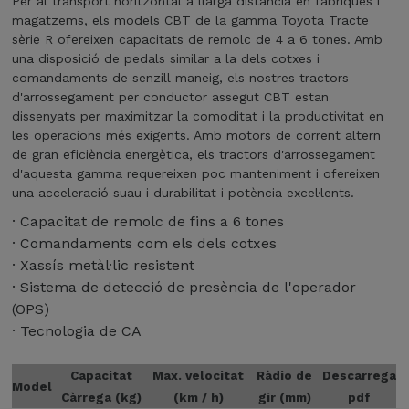
Per al transport horitzontal a llarga distància en fàbriques i
C
1
magatzems, els models CBT de la gamma Toyota Tracte
B
7
sèrie R ofereixen capacitats de remolc de 4 a 6 tones. Amb
T
7
una disposició de pedals similar a la dels cotxes i
4
5
comandaments de senzill maneig, els nostres tractors
d'arrossegament per conductor assegut CBT estan
dissenyats per maximitzar la comoditat i la productivitat en
les operacions més exigents. Amb motors de corrent altern
de gran eficiència energètica, els tractors d'arrossegament
d'aquesta gamma requereixen poc manteniment i ofereixen
una acceleració suau i durabilitat i potència excel·lents.
· Capacitat de remolc de fins a 6 tones
· Comandaments com els dels cotxes
· Xassís metàl·lic resistent
· Sistema de detecció de presència de l'operador
(OPS)
· Tecnologia de CA
Capacitat
Max. velocitat
Ràdio de
Descarrega
Model
Càrrega (kg)
(km / h)
gir (mm)
pdf