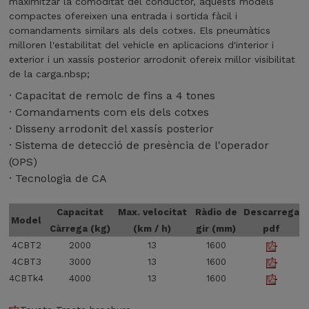
maximitzar la comoditat del conductor, aquests models
t
compactes ofereixen una entrada i sortida fàcil i
a
comandaments similars als dels cotxes. Els pneumàtics
milloren l'estabilitat del vehicle en aplicacions d'interior i
T
exterior i un xassís posterior arrodonit ofereix millor visibilitat
r
de la carga.nbsp;
a
· Capacitat de remolc de fins a 4 tones
c
· Comandaments com els dels cotxes
t
· Disseny arrodonit del xassís posterior
e
· Sistema de detecció de presència de l'operador
b
(OPS)
r
· Tecnologia de CA
o
c
h
Capacitat
Max. velocitat
Ràdio de
Descarrega
Model
u
Càrrega (kg)
(km / h)
gir (mm)
pdf
r
4CBT2
2000
13
1600
e
4CBT3
3000
13
1600
4CBTk4
4000
13
1600