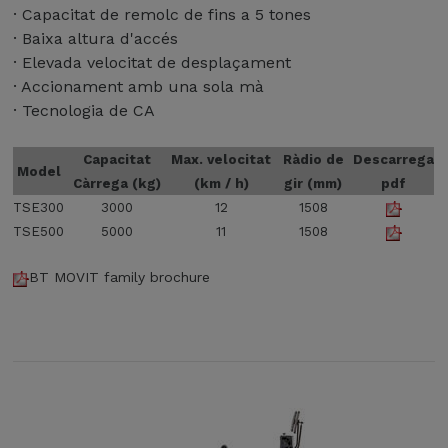
· Capacitat de remolc de fins a 5 tones
· Baixa altura d'accés
· Elevada velocitat de desplaçament
· Accionament amb una sola mà
· Tecnologia de CA
Capacitat
Max. velocitat
Ràdio de
Descarrega
Model
Càrrega (kg)
(km / h)
gir (mm)
pdf
TSE300
3000
12
1508
TSE500
5000
11
1508
BT MOVIT family brochure