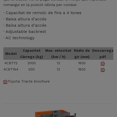
romangui en la posició idònia per conduir.
· Capacitat de remolc de fins a 4 tones
· Baixa altura d'accés
· Baixa altura d'accés
· Adjustable backrest
· AC technology
Capacitat
Max. velocitat
Ràdio de
Descarrega
Model
Càrrega (kg)
(km / h)
gir (mm)
pdf
4CBTY2
2000
13
1600
4CBTYk4
000
13
1600
Toyota Tracte brochure