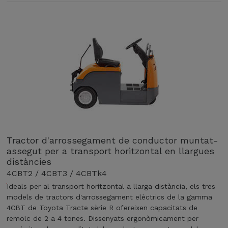
Tractor d'arrossegament de conductor muntat-
assegut per a transport horitzontal en llargues
distàncies
4CBT2 / 4CBT3 / 4CBTk4
Ideals per al transport horitzontal a llarga distància, els tres
T
models de tractors d'arrossegament elèctrics de la gamma
o
4CBT de Toyota Tracte sèrie R ofereixen capacitats de
y
remolc de 2 a 4 tones. Dissenyats ergonòmicament per
o