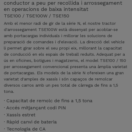
conductor a peu per recollida i arrossegament
en operacions de baixa intensitat
TSE100 / TSE100W / TSE150
Amb el menor radi de gir de la sèrie N, el nostre tractor
d'arrossegament TSE100W està dissenyat per acoblar-se
amb portacargas individuals i millorar les solucions de
preparació de comandes i d'elevació. La direcció del vehicle
li permet girar sobre el seu propi eix, millorant la capacitat
de conducció en els espais de treball reduïts. Adequat per a
ús en oficines, botigues i magatzems, el model TSE100 / 150
per arrossegament convencional presenta una àmplia varietat
de portacargas. Els models de la sèrie N ofereixen una gran
varietat d'amples de xassís i són capaços de remolcar
diversos carros amb un pes total de càrrega de fins a 1,5
tona.
· Capacitat de remolc de fins a 1,5 tona
· Accés mitjançant codi PIN
· Xassís estret
· Ràpid canvi de bateria
· Tecnologia de CA