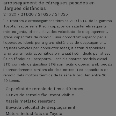
arrossegament de càrregues pesades en
llargues distàncies
2TG20 / 2TD20 / 2TG25 / 2TD25
Els tractors d'arrossegament tèrmics 2TD i 2TG de la gamma
Toyota Tracte sèrie R són capaços de satisfer els requisits
més exigents, oferint elevades velocitats de desplaçament,
grans capacitats de remolc i una comoditat superior per a
l'operador. Idonis per a grans distàncies de desplaçament,
aquests vehicles per conductor assegut estan disponibles
amb transmissió automàtica o manual i són ideals per al seu
ús en fàbriques i aeroports. Tant els nostres models dièsel
2TD com els de gasolina 2TG són fàcils d'operar, amb pedals
i comandaments similars als dels cotxes. Les capacitats de
remolc dels motors tèrmics de la sèrie R oscil·len entre 26 i
49 tones.
· Capacitat de remolc de fins a 49 tones
· Ganxo de remolc fàcilment visible
· Xassís metàl·lic resistent
· Elevada velocitat de desplaçament
· Motors industrials de Toyota