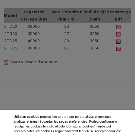
Capacitat
Max. velocitat
Radi de gir
Descàrrega
Model
Càrrega (kg)
(km / h)
(mm)
pdf
2TD20
39000
30
3050
2TG20
39000
27
3050
2TD25
49000
30
3050
2TG25
49000
27
3050
Toyota Tracte brochure
Utilitzem
cookies
pròpies i de tercers per personalitzar el contingut,
analitzar el trànsit i guardar les seves preferències. Podeu configurar o
rebutjar les cookies fent clic al botó 'Configurar cookies', també pot
acceptar totes les cookies i seguir navegant fent clic a 'Acceptar cookies'.