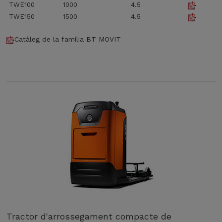
TWE100
1000
4.5
TWE150
1500
4.5
Catàleg de la família BT MOVIT
Tractor d'arrossegament compacte de