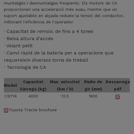
muntatges i desmuntatges freqüents. Els motors de CA
proporcionen una acceleració més suau, mentre que un
suport ajustable en alçada redueix la tensió del conductor,
millorant l'eficiència de l'operador.
· Capacitat de remolc de fins a 4 tones
· Baixa altura d'accés
· Volant petit
· Canvi ràpid de la bateria per a operacions que
requereixin diversos torns de treball
· Tecnologia de CA
Capacitat
Max. velocitat
Ràdio de
Descarrega
Model
Càrrega (kg)
(km / h)
gir (mm)
pdf
CBTY4
4000
13.5
1600
Toyota Tracte brochure