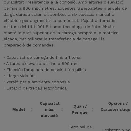
durabilitat i resistència a la corrosió. Amb altures d'elevació
de fins a 800 mil·límetres, aquestes transpaletes manuals de
llarga durada estan disponibles amb elevació manual o
elèctrica per augmentar la comoditat. L'ajust automàtic
d'altura del HHL100I PH amb tecnologia de fotocèl·lula
manté la part superior de la càrrega sempre a la mateixa
alçada, per millorar la transferència de càrrega i la
preparació de comandes.
· Capacitat de càrrega de fins a 1 tona
· Altures d'elevació de fins a 800 mm
· Elecció d'amplada de xassís i forquilles
· Llarga vida útil
· Versió per a ambients corrosius
· Estació de treball ergonòmica
Capacitat
Opcions /
Quan /
Model
màx.
Característiq
Per què
elevació
Terminal de
Resistent & Ac