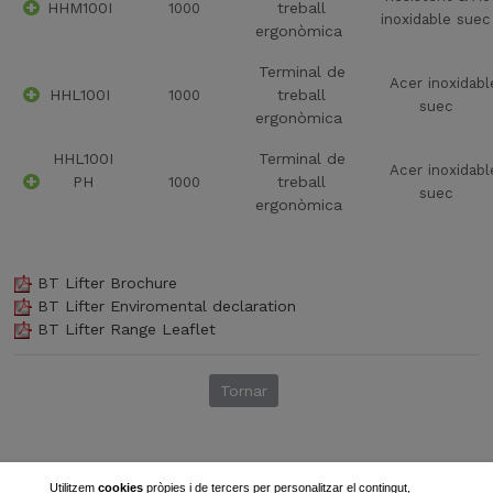
HHM100I
treball
1000
inoxidable suec
ergonòmica
Terminal de
Acer inoxidabl
HHL100I
treball
1000
suec
ergonòmica
HHL100I
Terminal de
Acer inoxidabl
PH
treball
1000
suec
ergonòmica
BT Lifter Brochure
BT Lifter Enviromental declaration
BT Lifter Range Leaflet
Tornar
Utilitzem
cookies
pròpies i de tercers per personalitzar el contingut,