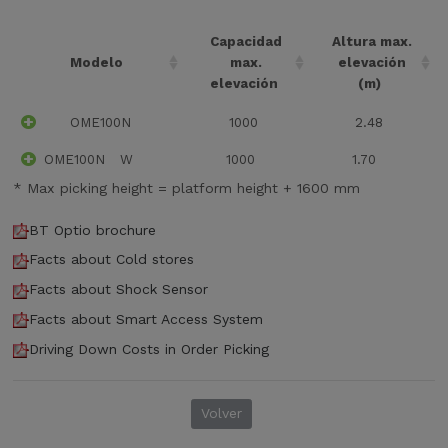
d
i
Capacidad
Altura max.
s
Modelo
max.
elevación
e
elevación
(m)
ñ
OME100N
1000
2.48
o
c
OME100N
W
1000
1.70
o
m
* Max picking height = platform height + 1600 mm
p
a
BT Optio brochure
c
Facts about Cold stores
t
Facts about Shock Sensor
o
.
Facts about Smart Access System
C
Driving Down Costs in Order Picking
o
n
u
Volver
n
a