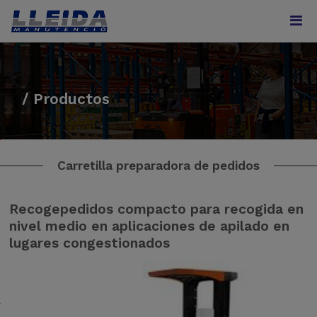
/ Productos
L
o
Carretilla preparadora de pedidos
s
m
o
Recogepedidos compacto para recogida en
d
nivel medio en aplicaciones de apilado en
e
lugares congestionados
l
o
s
O
M
O