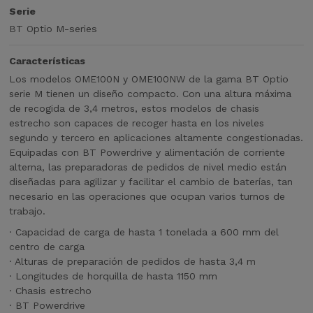
a
Serie
B
BT Optio M-series
T
O
Características
p
t
Los modelos OME100N y OME100NW de la gama BT Optio
i
serie M tienen un diseño compacto. Con una altura máxima
o
de recogida de 3,4 metros, estos modelos de chasis
s
estrecho son capaces de recoger hasta en los niveles
e
segundo y tercero en aplicaciones altamente congestionadas.
r
Equipadas con BT Powerdrive y alimentación de corriente
i
alterna, las preparadoras de pedidos de nivel medio están
e
diseñadas para agilizar y facilitar el cambio de baterías, tan
M
necesario en las operaciones que ocupan varios turnos de
t
trabajo.
i
· Capacidad de carga de hasta 1 tonelada a 600 mm del
e
centro de carga
n
· Alturas de preparación de pedidos de hasta 3,4 m
e
· Longitudes de horquilla de hasta 1150 mm
n
· Chasis estrecho
u
· BT Powerdrive
n