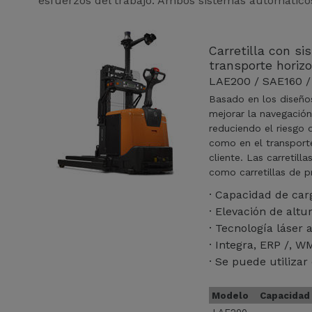
esfuerzos del trabajo. Ambos sistemas automáticos
Carretilla con si
transporte horiz
LAE200 / SAE160 /
Basado en los diseño
mejorar la navegación
reduciendo el riesgo d
como en el transporte
cliente. Las carretil
como carretillas de 
· Capacidad de car
· Elevación de alt
· Tecnología láser
· Integra
ERP /
W
· Se puede utilizar
Modelo
Capacidad 