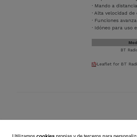
· Mando a distanci
· Alta velocidad d
· Funciones avanz
· Idóneo para uso 
Mod
BT Radi
Leaflet for BT Rad
Utilizamos
cookies
propias y de terceros para personaliza