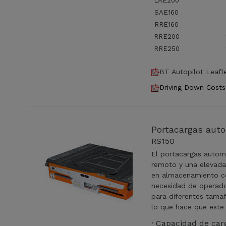
LAE200
SAE160
RRE160
RRE200
RRE250
BT Autopilot Leafl
Driving Down Costs
Portacargas auto
RS150
El portacargas automa
remoto y una elevada 
en almacenamiento co
necesidad de operado
para diferentes tama
lo que hace que este 
· Capacidad de car