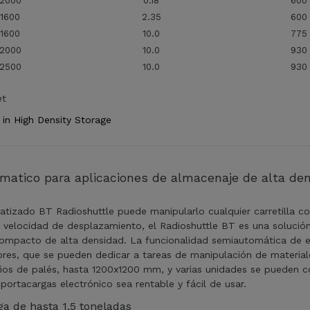
2000
0.18
600
1600
2.35
600
1600
10.0
775
2000
10.0
930
2500
10.0
930
et
 in High Density Storage
matico para aplicaciones de almacenaje de alta de
tizado BT Radioshuttle puede manipularlo cualquier carretilla con
velocidad de desplazamiento, el Radioshuttle BT es una solución 
mpacto de alta densidad. La funcionalidad semiautomática de est
res, que se pueden dedicar a tareas de manipulación de material
ños de palés, hasta 1200x1200 mm, y varias unidades se pueden co
portacargas electrónico sea rentable y fácil de usar.
ga de hasta 1,5 toneladas