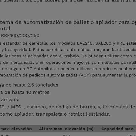
 liberan a los operadores para que realicen tareas más e
stema de automatización de pallet o apilador para o
ontal
 RRE160/200/250
s estándar de carretilla, los modelos LAE240, SAE200 y RRE está
 y la seguridad. Estas carretillas automáticas mejoran la eficienc
e lesiones relacionadas con el trabajo. Se pueden utilizar como ca
 de mercancías, o en operaciones mayores con múltiples carretil
las de la gama BT Autopilot se pueden utilizar en modo manual co
preparación de pedidos automatizadas (AOP) para aumentar la pro
ga de hasta 2.5 toneladas
ura de hasta 10 metros
 avanzada
MS
/ MES
,
escaneo
de código de barras
y
terminales de
 como apilador, transpaleta o retráctil estándar.
max. elevación
Altura max. elevación (m)
Capacidad max. 