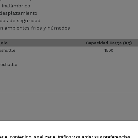
a inalámbrico
e desplazamiento
adas de seguridad
en ambientes fríos y húmedos
elo
Capacidad Carga (Kg)
oshuttle
1500
ioshuttle
r el contenido, analizar el tráfico y guardar sus preferencias.