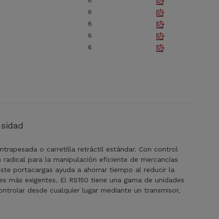
6
6
6
6
6
nsidad
trapesada o carretilla retráctil estándar. Con control
radical para la manipulación eficiente de mercancías
e portacargas ayuda a ahorrar tiempo al reducir la
es más exigentes. El RS150 tiene una gama de unidades
ntrolar desde cualquier lugar mediante un transmisor,