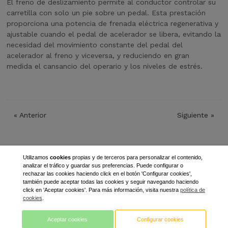
El freno de deslizamiento permite al conductor controlar su
carretilla con solo un pie sobre un pedal. Esta prestación
proporciona una potencia de frenada eléctrica regenerativa y
ajustable cuando el pedal de acelerador se libera, evitando la
necesidad del movimiento constante del pedal del
acelerador al freno y viceversa, y reduciendo en gran
medida el cansancio del operario y los niveles de estrés.
«
Anterior
Siguiente
»
Utilizamos
cookies
propias y de terceros para personalizar el contenido,
analizar el tráfico y guardar sus preferencias. Puede configurar o
rechazar las cookies haciendo click en el botón 'Configurar cookies',
también puede aceptar todas las cookies y seguir navegando haciendo
click en 'Aceptar cookies'. Para más información, visita nuestra
política de
cookies
.
Aceptar cookies
Configurar cookies
LLEIDA MANUTENCIÓ S.L.
973711308
info@lleidamanutencio.com